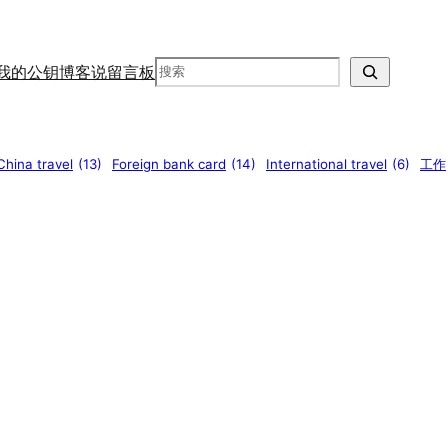
Search
我的公钥
博客说
留言板
China travel
(13)
Foreign bank card
(14)
International travel
(6)
工作