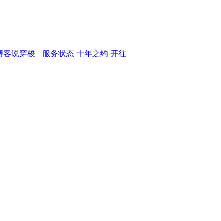
博客说穿梭
服务状态
十年之约
开往