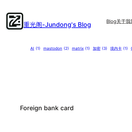
Skip
to
content
Blog
关于我
重光阁-Jundong's Blog
AI
(1)
mastodon
(2)
matrix
(1)
加密
(3)
境内卡
(1)
Foreign bank card