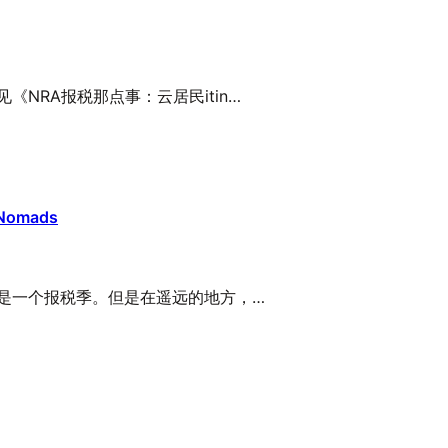
NRA报税那点事：云居民itin…
l Nomads
，又是一个报税季。但是在遥远的地方，…