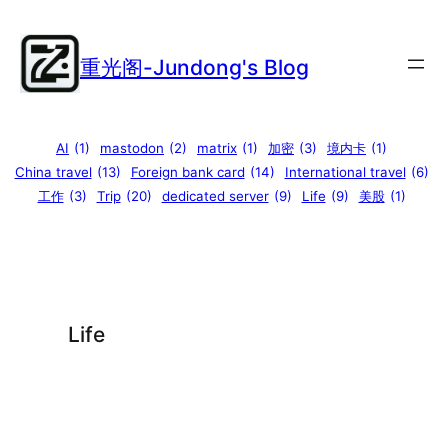
Skip
to
重光阁-Jundong's Blog
content
AI
(1)
mastodon
(2)
matrix
(1)
加密
(3)
境内卡
(1)
China travel
(13)
Foreign bank card
(14)
International travel
(6)
工作
(3)
Trip
(20)
dedicated server
(9)
Life
(9)
美股
(1)
Life