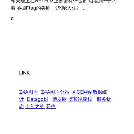
昨天晚上在NETFLIX上翻翻有什么剧 就看到一部打
着“喜剧”tag的美剧-《怒呛人生》 …
0
LINK
Z4A图库
Z4A图库分站
XICE网站数据统
计
Datagobi
博友圈
博客说穿梭
服务状
态
十年之约
开往