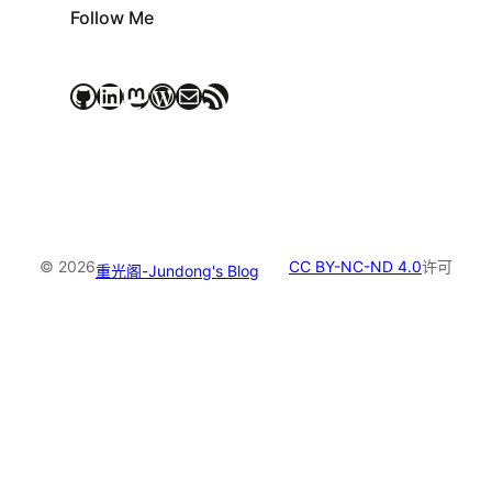
Follow Me
GitHub
LinkedIn
Mastodon
WordPress
电子邮件
RSS Feed
© 2026
CC BY-NC-ND 4.0
许可
重光阁-Jundong's Blog