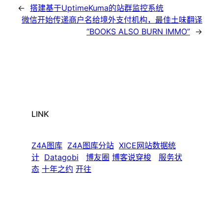
←
搭建基于UptimeKuma的站群监控系统
微信开始传递商户名给境外支付机构，最佳土味翻译
“BOOKS ALSO BURN IMMO”
→
LINK
Z4A图库
Z4A图库分站
XICE网站数据统
计
Datagobi
博友圈
博客说穿梭
服务状
态
十年之约
开往