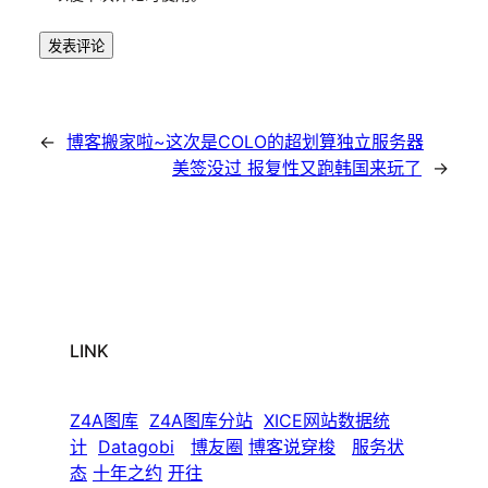
←
博客搬家啦~这次是COLO的超划算独立服务器
美签没过 报复性又跑韩国来玩了
→
LINK
Z4A图库
Z4A图库分站
XICE网站数据统
计
Datagobi
博友圈
博客说穿梭
服务状
态
十年之约
开往