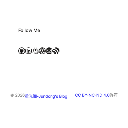
Follow Me
GitHub
LinkedIn
Mastodon
WordPress
电子邮件
RSS Feed
© 2026
CC BY-NC-ND 4.0
许可
重光阁-Jundong's Blog