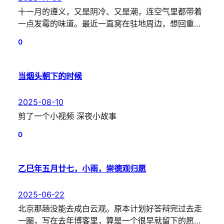
十一月的遵义，又是阴冷、又是潮，连空气里都带着
一点发霉的味道。最近一直窝在驻地周边，想回重…
0
当烟头朝下的时候
2025-08-10
剪了一个小视频 深夜小故事
0
乙巳年五月廿七，小雨，崇德观归愿
2025-06-22
北京那趟没能去成白云观。原本计划好答辩完过去走
一圈，写在去年博客里，算是一个很早就留下的愿…